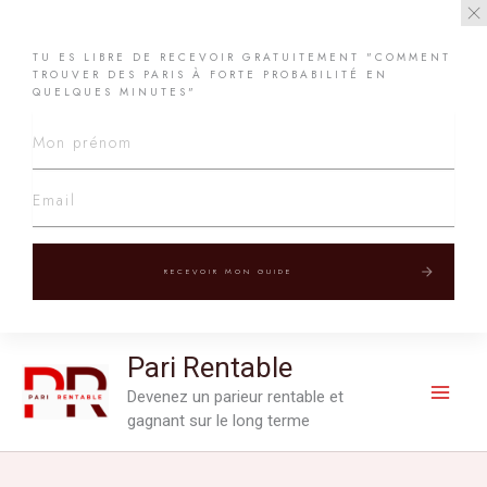
TU ES LIBRE DE RECEVOIR GRATUITEMENT "COMMENT
TROUVER DES PARIS À FORTE PROBABILITÉ EN
QUELQUES MINUTES"
RECEVOIR MON GUIDE
Aller
Pari Rentable
au
Devenez un parieur rentable et
contenu
gagnant sur le long terme