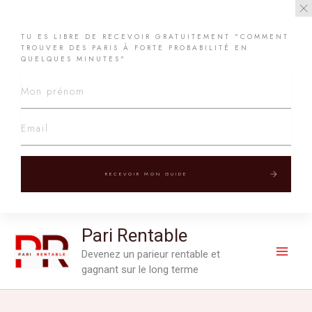
TU ES LIBRE DE RECEVOIR GRATUITEMENT "COMMENT
TROUVER DES PARIS À FORTE PROBABILITÉ EN
QUELQUES MINUTES"
RECEVOIR MON GUIDE
Aller
Pari Rentable
au
Devenez un parieur rentable et
contenu
gagnant sur le long terme