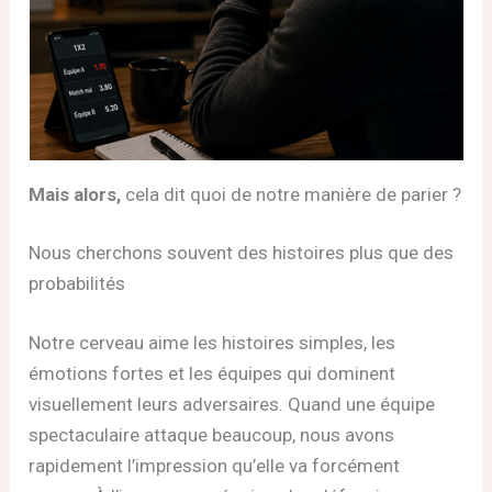
Mais alors,
cela dit quoi de notre manière de parier ?
Nous cherchons souvent des histoires plus que des
probabilités
Notre cerveau aime les histoires simples, les
émotions fortes et les équipes qui dominent
visuellement leurs adversaires. Quand une équipe
spectaculaire attaque beaucoup, nous avons
rapidement l’impression qu’elle va forcément