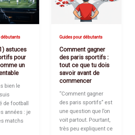
 débutants
Guides pour débutants
1) astuces
Comment gagner
ortifs pour
des paris sportifs :
comme un
tout ce que tu dois
rentable
savoir avant de
commencer
s bien le
“Comment gagner
 suis
des paris sportifs” est
 de football
une question que l’on
s années : je
voit partout. Pourtant,
les matchs
très peu expliquent ce