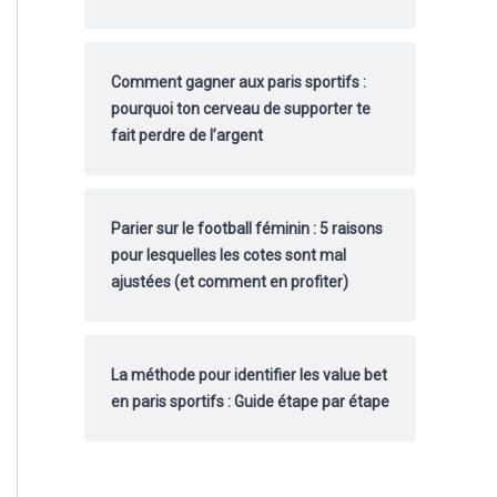
Comment gagner aux paris sportifs :
pourquoi ton cerveau de supporter te
fait perdre de l’argent
Parier sur le football féminin : 5 raisons
pour lesquelles les cotes sont mal
ajustées (et comment en profiter)
La méthode pour identifier les value bet
en paris sportifs : Guide étape par étape