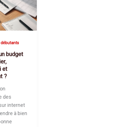
 débutants
 un budget
er,
 et
t ?
’on
e des
sur internet
endre à bien
 bonne