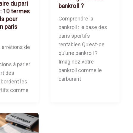
aire du pari
bankroll ?
 : 10 termes
ls pour
Comprendre la
n paris
bankroll : la base des
paris sportifs
rentables Qu’est-ce
s arrêtions de
qu’une bankroll ?
Imaginez votre
ons à parier
bankroll comme le
art des
carburant
abordent les
ortifs comme