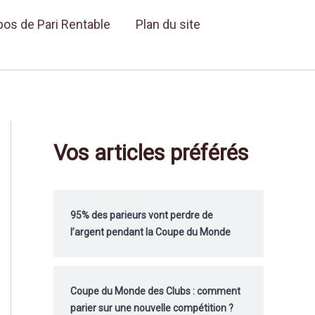
pos de Pari Rentable
Plan du site
Vos articles préférés
95% des parieurs vont perdre de
l’argent pendant la Coupe du Monde
Coupe du Monde des Clubs : comment
parier sur une nouvelle compétition ?