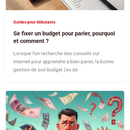
Guides pour débutants
Se fixer un budget pour parier, pourquoi
et comment ?
Lorsque l’on recherche des conseils sur
internet pour apprendre à bien parier, la bonne
gestion de son budget (ou de