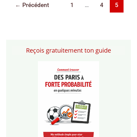
←
Précédent
1
…
4
5
Reçois gratuitement ton guide