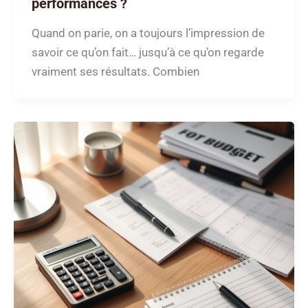
performances ?
Quand on parie, on a toujours l’impression de
savoir ce qu’on fait… jusqu’à ce qu’on regarde
vraiment ses résultats. Combien