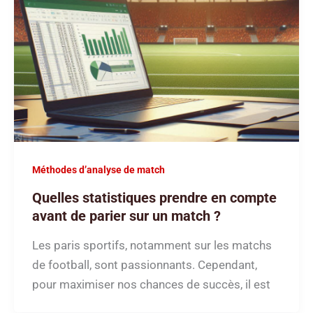
Méthodes d’analyse de match
Quelles statistiques prendre en compte
avant de parier sur un match ?
Les paris sportifs, notamment sur les matchs
de football, sont passionnants. Cependant,
pour maximiser nos chances de succès, il est