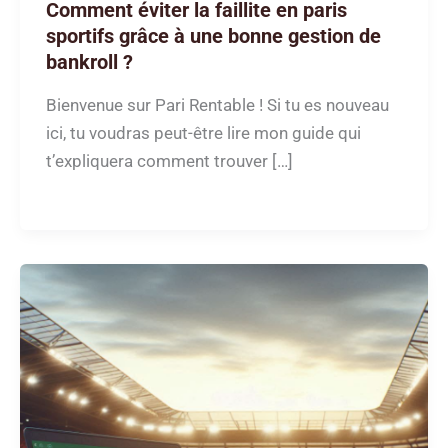
Comment éviter la faillite en paris
sportifs grâce à une bonne gestion de
bankroll ?
Bienvenue sur Pari Rentable ! Si tu es nouveau
ici, tu voudras peut-être lire mon guide qui
t’expliquera comment trouver […]