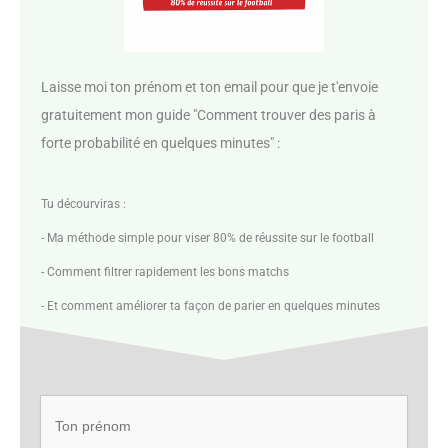
Laisse moi ton prénom et ton email pour que je t'envoie
gratuitement mon guide "Comment trouver des paris à
forte probabilité en quelques minutes" :
Tu décourviras :
- Ma méthode simple pour viser 80% de réussite sur le football
- Comment filtrer rapidement les bons matchs
- Et comment améliorer ta façon de parier en quelques minutes